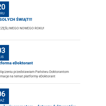
20
GRU
SOŁYCH ŚWIĄT!!!
ZCZĘŚLIWEGO NOWEGO ROKU!
03
LIS
tforma eDoktorant
ałączeniu przedstawiam Państwu Doktorantom
rmacje na temat platformy eDoktorant
06
PAŹ