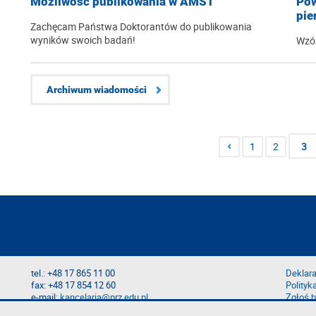
Możliwość publikowania w AMST
Pow
pie
Zachęcam Państwa Doktorantów do publikowania
wyników swoich badań!
Wzór
Archiwum wiadomości
1
2
3
tel.: +48 17 865 11 00
Deklara
fax: +48 17 854 12 60
Polityk
e-mail:
kancelaria@prz.edu.pl
Zgłoś b