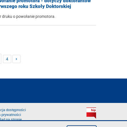
ołanie promotora - dotyczy doktorantów
rwszego roku Szkoły Doktorskiej
 druku o powołanie promotora.
4
cja dostępności
a prywatności
łąd na stronie