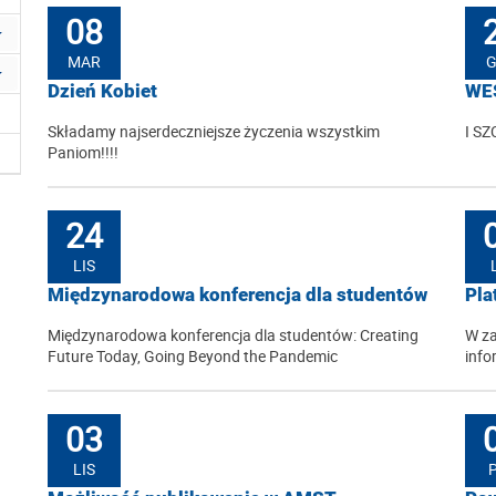
08
MAR
Dzień Kobiet
WE
Składamy najserdeczniejsze życzenia wszystkim
I S
Paniom!!!!
24
LIS
Międzynarodowa konferencja dla studentów
Pla
Międzynarodowa konferencja dla studentów: Creating
W z
Future Today, Going Beyond the Pandemic
info
03
LIS