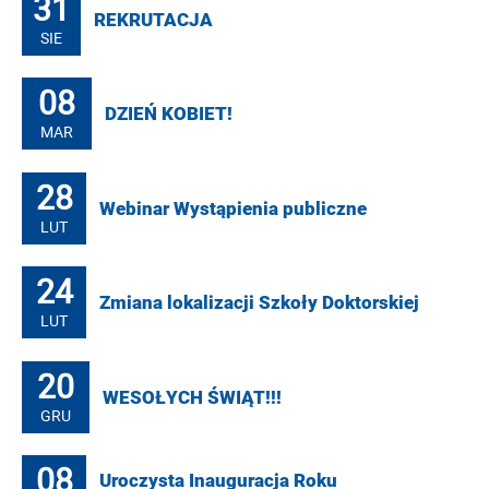
31
REKRUTACJA
SIE
08
DZIEŃ KOBIET!
MAR
28
Webinar Wystąpienia publiczne
LUT
24
Zmiana lokalizacji Szkoły Doktorskiej
LUT
20
WESOŁYCH ŚWIĄT!!!
GRU
08
Uroczysta Inauguracja Roku