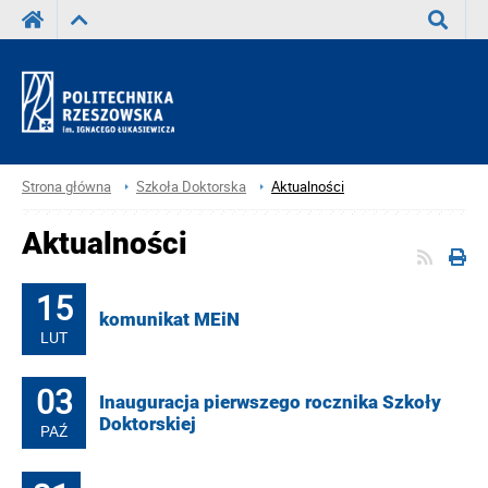
Wyszuka
Strona główna
Szkoła Doktorska
Aktualności
Aktualności
15
komunikat MEiN
LUT
03
Inauguracja pierwszego rocznika Szkoły
Doktorskiej
PAŹ