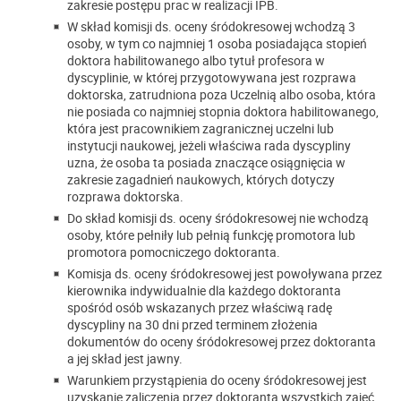
zakresie postępu prac w realizacji IPB.
W skład komisji ds. oceny śródokresowej wchodzą 3
osoby, w tym co najmniej 1 osoba posiadająca stopień
doktora habilitowanego albo tytuł profesora w
dyscyplinie, w której przygotowywana jest rozprawa
doktorska, zatrudniona poza Uczelnią albo osoba, która
nie posiada co najmniej stopnia doktora habilitowanego,
która jest pracownikiem zagranicznej uczelni lub
instytucji naukowej, jeżeli właściwa rada dyscypliny
uzna, że osoba ta posiada znaczące osiągnięcia w
zakresie zagadnień naukowych, których dotyczy
rozprawa doktorska.
Do skład komisji ds. oceny śródokresowej nie wchodzą
osoby, które pełniły lub pełnią funkcję promotora lub
promotora pomocniczego doktoranta.
Komisja ds. oceny śródokresowej jest powoływana przez
kierownika indywidualnie dla każdego doktoranta
spośród osób wskazanych przez właściwą radę
dyscypliny na 30 dni przed terminem złożenia
dokumentów do oceny śródokresowej przez doktoranta
a jej skład jest jawny.
Warunkiem przystąpienia do oceny śródokresowej jest
uzyskanie zaliczenia przez doktoranta wszystkich zajęć