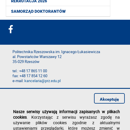
REKRUTACJA 2026
SAMORZĄD DOKTORANTÓW
Politechnika Rzeszowska im. Ignacego Łukasiewicza
al. Powstańców Warszawy 12
35-029 Rzeszów
tel.: +48 17 865 11 00
fax: +48 17 854 12 60
e-mail:
kancelaria@prz.edu.pl
Deklaracja dostępności
Polityka prywatności
Akceptuję
Zgłoś błąd na stronie
Nasze serwisy używają informacji zapisanych w plikach
cookies
. Korzystając z serwisu wyrażasz zgodę na
używanie plików cookies zgodnie z aktualnymi
ustawieniami przeglądarki, które możesz zmienić w