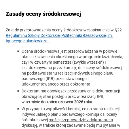
Zasady oceny śródokresowej
Zasady przeprowadzenia oceny śródokresowej opisane są w §22
Regulaminu Szkoły Doktorskiej Politechniki Rzeszowskiej im.
Ignacego Łukasiewicza.
Ocena śródokresowa jest przeprowadzana w połowie
okresu kształcenia określonego w programie kształcenia,
czyli w czwartym semestrze (zwykle wrzesień) i
jest dokonywana przez komisję ds. oceny śródokresowej
na podstawie stanu realizacji indywidualnego planu
badawczego (IPB) przedstawionego i
udokumentowanego przez doktoranta
Doktorant ma obowiązek przedstawienia dokumentacji
obrazującej stan postępu prac w realizacji IPB,
w terminie
do końca czerwca 2026 roku
.
W przypadku wątpliwości komisji, co do stanu realizacji
indywidualnego planu badawczego komisja ds. oceny
śródokresowej
może przeprowadzić z doktorantem
dyskusję
, w trakcie której zadawane będą mu pytania w