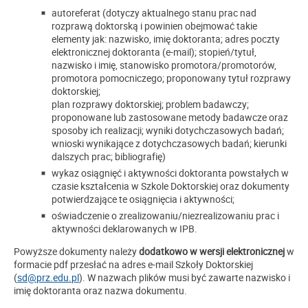
autoreferat (dotyczy aktualnego stanu prac nad
rozprawą doktorską i powinien obejmować takie
elementy jak: nazwisko, imię doktoranta; adres poczty
elektronicznej doktoranta (e-mail); stopień/tytuł,
nazwisko i imię, stanowisko promotora/promotorów,
promotora pomocniczego; proponowany tytuł rozprawy
doktorskiej;
plan rozprawy doktorskiej; problem badawczy;
proponowane lub zastosowane metody badawcze oraz
sposoby ich realizacji; wyniki dotychczasowych badań;
wnioski wynikające z dotychczasowych badań; kierunki
dalszych prac; bibliografię)
wykaz osiągnięć i aktywności doktoranta powstałych w
czasie kształcenia w Szkole Doktorskiej oraz dokumenty
potwierdzające te osiągnięcia i aktywności;
oświadczenie o zrealizowaniu/niezrealizowaniu prac i
aktywności deklarowanych w IPB.
Powyższe dokumenty należy
dodatkowo w wersji elektronicznej
w
formacie pdf przesłać na adres e-mail Szkoły Doktorskiej
(
sd@prz.edu.pl
). W nazwach plików musi być zawarte nazwisko i
imię doktoranta oraz nazwa dokumentu.